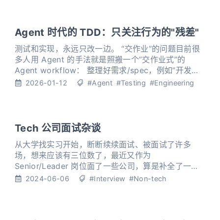
Agent 时代的 TDD：只关注行为的"残差"
测试和实现，永远只改一边。 “交作业”的问题目前很
多人用 Agent 的手法就是照搬一个”交作业式”的
Agent workflow： 整理好需求/spec，例如”开发一
个数据获取框架，要求实现功能 1 2 3 4 5” 把 spec
2026-01-12
#Agent
#Testing
#Engineering
发给 Agent 做实现 审核 Agent 实现的代码 然后做对
比实验/回放验证，争取”敢上线” 一旦发现问题，再回
到上一轮循环 刚开始
Tech 公司面试杂谈
从大学找实习开始，断断续续面试、被面试了许多
场，想来应该有三位数了，最近又作为
Senior/Leader 岗位面了一些公司，算是补全了一块
人生体验，写篇文章谈谈 Tech 公司面试的感想。 算
2024-06-06
#Interview
#Non-tech
法谈到算法面试，首先想到的是 LeetCode，这不是
我想的，是 Copilot 想的。 算法是讨论到面试绕不开
的话题，我懒得考古，但这股“歪风”应该是从硅谷几家