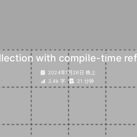
collection with compile-time
stability in
_
2024年1月26日 晚上
2.4k 字
21 分钟