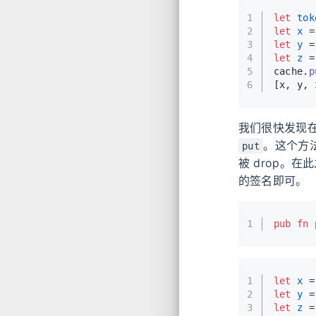
1
let
tok
2
let
x
 =
3
let
y
 =
4
let
z
 =
5
cache.
p
6
[x, y, 
我们很快发现
。这个方法
put
被 drop。
的签名即可。
1
pub
fn
1
let
x
 =
2
let
y
 =
3
let
z
 =