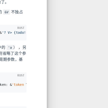
驰了。
的
不独占
&V
RUST
&
'? V> {todo!()}
中的
） ，另
'a
规则省略了这个参
周期参数，基
RUST
ken: &
'token
 Token) 
->
 &
'token
 V { todo!() }