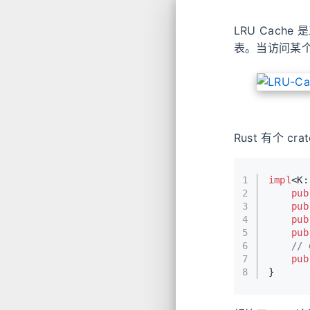
LRU Cach
表。当访问某个 
Rust 有个 cra
1
impl
<K:
2
pub
3
pub
4
pub
5
pub
6
// 
7
pub
8
}