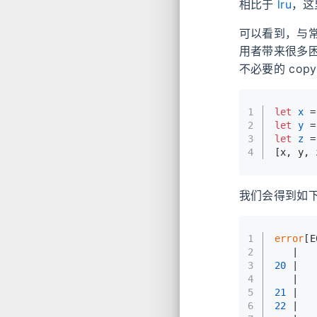
相比于
lru
，这
可以看到，与
用者带来很多
不必要的 co
1
let
x
 =
2
let
y
 =
3
let
z
 =
4
[x, y, 
我们会得到如
1
error
[E
2
   |
3
20
 |   
4
   |   
5
21
 |   
6
22
 |   