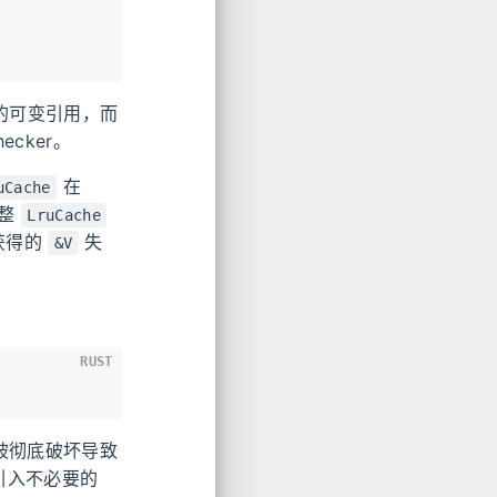
的可变引用，而
ecker。
在
uCache
调整
LruCache
获得的
失
&V
RUST
被彻底破坏导致
引入不必要的