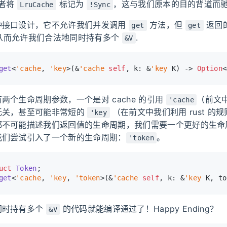
或者将
标记为
，这与我们原本的目的背道而
LruCache
!Sync
种接口设计，它不允许我们并发调用
方法，但
返回
get
get
e，从而允许我们合法地同时持有多个
.
&V
get
<
'cache
, 
'key
>(&
'cache
self
, k: &
'key
 K) 
->
Option
<
两个生命周期参数，一个是对 cache 的引用
（前文
'cache
无关，甚至可能非常短的
（在前文中我们利用 rust 的
'key
都不可能描述我们返回值的生命周期，我们需要一个更好的生命
我们尝试引入了一个新的生命周期：
。
'token
uct
Token
;
get
<
'cache
, 
'key
, 
'token
>(&
'cache
self
, k: &
'key
 K, to
同时持有多个
的代码就能编译通过了！Happy Ending？
&V