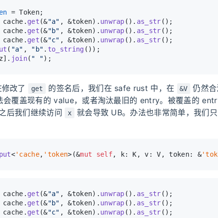
en
 = Token;
 cache.
get
(&
"a"
, &token).
unwrap
().
as_str
();
 cache.
get
(&
"b"
, &token).
unwrap
().
as_str
();
 cache.
get
(&
"c"
, &token).
unwrap
().
as_str
();
ut
(
"a"
, 
"b"
.
to_string
());
z].
join
(
" "
);
在修改了
的签名后，我们在 safe rust 中，在
仍然合
get
&V
会覆盖现有的 value，或者淘汰最旧的 entry。被覆盖的 ent
在此之后我们继续访问
就会导致 UB。办法也非常简单，我们
x
put
<
'cache
,
'token
>(&
mut
self
, k: K, v: V, token: &
'tok
 cache.
get
(&
"a"
, &token).
unwrap
().
as_str
();
 cache.
get
(&
"b"
, &token).
unwrap
().
as_str
();
 cache.
get
(&
"c"
, &token).
unwrap
().
as_str
();