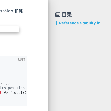
hMap 和链
目录
Reference Stability in C++ STL
RUST
o!()}
its position.
t
 V> {todo!()}