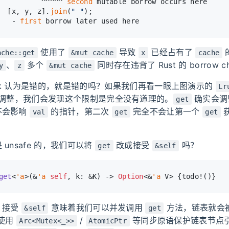
          ^^^^^ 
second
 mutable borrow occurs here
  [x, y, z].
join
(
" "
);
   - 
first
 borrow later used here
使用了
导致
已经占有了
ache::get
&mut cache
x
cache
、
多个
同时存在违背了 Rust 的 borrow ch
y
z
&mut cache
owck 认为是错的，就是错的吗？如果我们再看一眼上图演示的
Lr
调整，我们会发现这个限制是完全没有道理的。
确实会
get
不会影响
的指针，第二次
完全不会让第一个
val
get
get
unsafe 的，我们可以将
改成接受
吗？
get
&self
get
<
'a
>(&
'a
self
, k: &K) 
->
Option
<&
'a
 V> {todo!()}
，接受
意味着我们可以并发调用
方法，链表就会
&self
get
们使用
/
等同步原语保护链表节点
Arc<Mutex<_>>
AtomicPtr