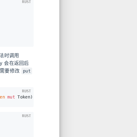
RUST
法时调用
ry 会在返回后
只需要修改
put
RUST
en
mut
 Token) 
->
Option
<V> {todo!()}
RUST