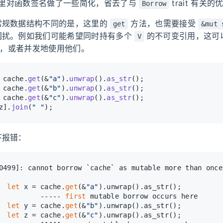
里对函数签名做了一些简化，省去了与
trait 有关的
Borrow
常规数据结构不同的是，这里的
方法，也需要接受
get
&mut 
困扰。例如我们可能希望同时持有多个
的不可变引用，这可
V
py，或者并发地使用他们。
 cache.
get
(&
"a"
).
unwrap
().
as_str
();
 cache.
get
(&
"b"
).
unwrap
().
as_str
();
 cache.
get
(&
"c"
).
unwrap
().
as_str
();
z].
join
(
" "
);
下报错：
0499]: cannot borrow `cache` as mutable more than once
  
let
 x = cache.
get
(&
"a"
).unwrap().as_str();
          ----- 
first
 mutable borrow occurs here
  
let
 y = cache.
get
(&
"b"
).unwrap().as_str();
  
let
 z = cache.
get
(&
"c"
).unwrap().as_str();