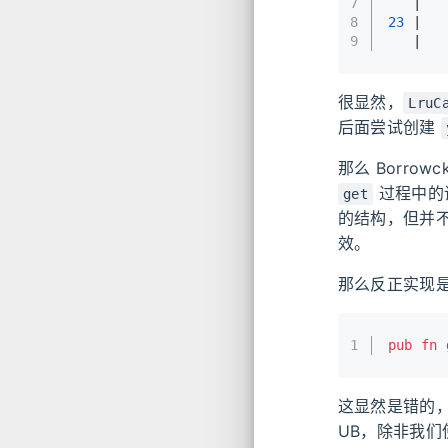
7
   |   
8
23
 |   
9
   |   
很显然，
LruC
后面尝试创建
那么 Borr
过程中的
get
的结构，但并
效。
那么反正实现是 
1
pub
fn
这显然是错的
UB，除非我