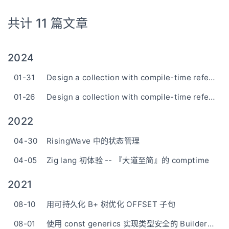
共计 11 篇文章
2024
01-31
Design a collection with compile-time reference stability in Rust (2)
01-26
Design a collection with compile-time reference stability in Rust (1)
2022
04-30
RisingWave 中的状态管理
04-05
Zig lang 初体验 -- 『大道至简』的 comptime
2021
08-10
用可持久化 B+ 树优化 OFFSET 子句
08-01
使用 const generics 实现类型安全的 Builder Pattern