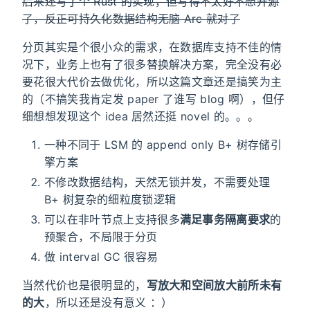
后来还写了个 Rust 的实现，但写得不太好不想开源
了，反正可持久化数据结构无脑 Arc 就对了
分页其实是个很小众的需求，在数据库支持不佳的情
况下，业务上也有了很多替换解决方案，完全没有必
要花很大代价去做优化，所以这篇文章还是搞笑为主
的（不搞笑我肯定发 paper 了谁写 blog 啊），但仔
细想想发现这个 idea 居然还挺 novel 的。。。
一种不同于 LSM 的 append only B+ 树存储引
擎方案
不修改数据结构，天然无锁并发，不需要处理
B+ 树复杂的细粒度锁逻辑
可以在非叶节点上支持很多
满足事务隔离要求
的
预聚合，不局限于分页
做 interval GC 很容易
当然代价也是很明显的，
写放大和空间放大前所未有
的大
，所以还是没有意义 ：）