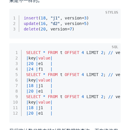
果是不一样的。
STYLUS
1
insert
(
18
, 
"j1"
, version=
3
)
2
update
(
16
, 
"d2"
, version=
5
)
3
delete
(
20
, version=
7
)
SQL
1
SELECT
*
FROM
 t 
OFFSET
4
 LIMIT 
2
; 
/
/
 versio
2
|
key
|
value
|
3
|
20
|
e1   
|
4
|
24
|
f1   
|
5
SELECT
*
FROM
 t 
OFFSET
4
 LIMIT 
2
; 
/
/
 versio
6
|
key
|
value
|
7
|
18
|
j1   
|
8
|
20
|
e1   
|
9
SELECT
*
FROM
 t 
OFFSET
4
 LIMIT 
2
; 
/
/
 versio
10
|
key
|
value
|
11
|
18
|
j1   
|
12
|
20
|
e1   
|