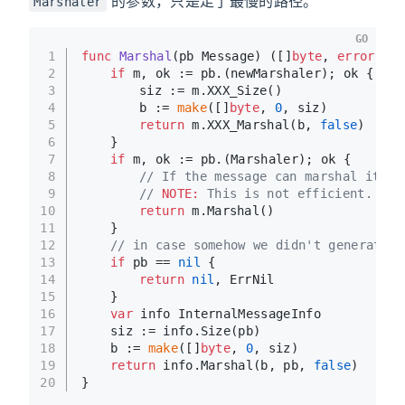
的参数，只是走了最慢的路径。
Marshaler
GO
1
func
Marshal
(pb Message)
 ([]
byte
, 
error
) {
2
if
 m, ok := pb.(newMarshaler); ok {
3
		siz := m.XXX_Size()
4
		b := 
make
([]
byte
, 
0
, siz)
5
return
 m.XXX_Marshal(b, 
false
)
6
	}
7
if
 m, ok := pb.(Marshaler); ok {
8
// If the message can marshal itsel
9
// 
NOTE:
 This is not efficient.
10
return
 m.Marshal()
11
	}
12
// in case somehow we didn't generate t
13
if
 pb == 
nil
 {
14
return
nil
, ErrNil
15
	}
16
var
 info InternalMessageInfo
17
	siz := info.Size(pb)
18
	b := 
make
([]
byte
, 
0
, siz)
19
return
 info.Marshal(b, pb, 
false
)
20
}