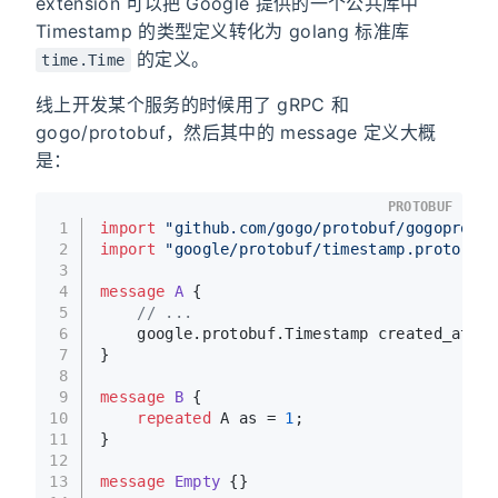
extension 可以把 Google 提供的一个公共库中
Timestamp 的类型定义转化为 golang 标准库
的定义。
time.Time
线上开发某个服务的时候用了 gRPC 和
gogo/protobuf，然后其中的 message 定义大概
是：
PROTOBUF
1
import
"github.com/gogo/protobuf/gogoproto/
2
import
"google/protobuf/timestamp.proto"
;
3
4
message 
A
 {
5
// ...
6
    google.protobuf.Timestamp created_at = 
7
}
8
9
message 
B
 {
10
repeated
 A as = 
1
;
11
}
12
13
message 
Empty
 {}