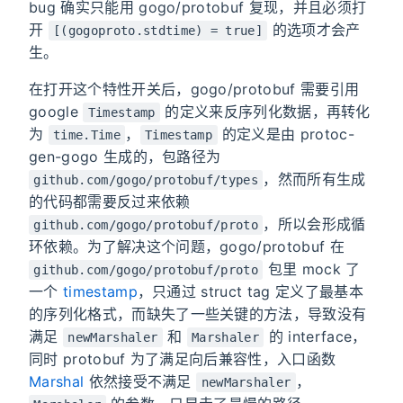
bug 确实只能用 gogo/protobuf 复现，并且必须打
开
的选项才会产
[(gogoproto.stdtime) = true]
生。
在打开这个特性开关后，gogo/protobuf 需要引用
google
的定义来反序列化数据，再转化
Timestamp
为
，
的定义是由 protoc-
time.Time
Timestamp
gen-gogo 生成的，包路径为
，然而所有生成
github.com/gogo/protobuf/types
的代码都需要反过来依赖
，所以会形成循
github.com/gogo/protobuf/proto
环依赖。为了解决这个问题，gogo/protobuf 在
包里 mock 了
github.com/gogo/protobuf/proto
一个
timestamp
，只通过 struct tag 定义了最基本
的序列化格式，而缺失了一些关键的方法，导致没有
满足
和
的 interface，
newMarshaler
Marshaler
同时 protobuf 为了满足向后兼容性，入口函数
Marshal
依然接受不满足
，
newMarshaler