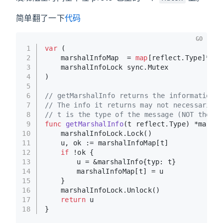
简单翻了一下
代码
GO
1
var
 (
2
	marshalInfoMap  = 
map
[reflect.Type]*mar
3
	marshalInfoLock sync.Mutex
4
)
5
6
// getMarshalInfo returns the information t
7
// The info it returns may not necessarily 
8
// t is the type of the message (NOT the po
9
func
getMarshalInfo
(t reflect.Type)
 *marsha
10
	marshalInfoLock.Lock()
11
	u, ok := marshalInfoMap[t]
12
if
 !ok {
13
		u = &marshalInfo{typ: t}
14
		marshalInfoMap[t] = u
15
	}
16
	marshalInfoLock.Unlock()
17
return
 u
18
}