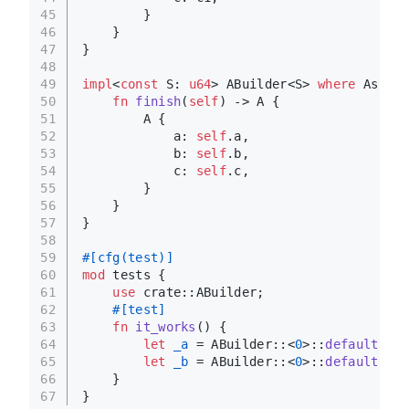
45
        }
46
    }
47
}
48
49
impl
<
const
 S: 
u64
> ABuilder<S> 
where
 Assert
50
fn
finish
(
self
) 
->
 A {
51
        A {
52
            a: 
self
.a,
53
            b: 
self
.b,
54
            c: 
self
.c,
55
        }
56
    }
57
}
58
59
#[cfg(test)]
60
mod
 tests {
61
use
 crate::ABuilder;
62
#[test]
63
fn
it_works
() {
64
let
_a
 = ABuilder::<
0
>::
default
().
a
65
let
_b
 = ABuilder::<
0
>::
default
().
a
66
    }
67
}