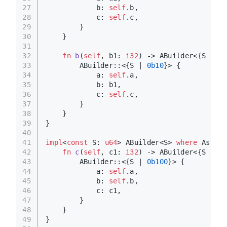
27
            b: 
self
.b,
28
            c: 
self
.c,
29
        }
30
    }
31
32
fn
b
(
self
, b1: 
i32
) 
->
 ABuilder<{S | 
0b
33
        ABuilder::<{S | 
0b10
}> {
34
            a: 
self
.a,
35
            b: b1,
36
            c: 
self
.c,
37
        }
38
    }
39
}
40
41
impl
<
const
 S: 
u64
> ABuilder<S> 
where
 Assert
42
fn
c
(
self
, c1: 
i32
) 
->
 ABuilder<{S | 
0b
43
        ABuilder::<{S | 
0b100
}> {
44
            a: 
self
.a,
45
            b: 
self
.b,
46
            c: c1,
47
        }
48
    }
49
}