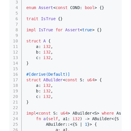
3
4
enum
Assert
<
const
 COND: 
bool
> {}
5
6
trait
IsTrue
 {}
7
8
impl
IsTrue
for
Assert
<
true
> {}
9
10
struct
A
 {
11
    a: 
i32
,
12
    b: 
i32
,
13
    c: 
i32
,
14
}
15
16
#[derive(Default)]
17
struct
ABuilder
<
const
 S: 
u64
> {
18
    a: 
i32
,
19
    b: 
i32
,
20
    c: 
i32
,
21
}
22
23
impl
<
const
 S: 
u64
> ABuilder<S> 
where
 Assert
24
fn
a
(
self
, a1: 
i32
) 
->
 ABuilder<{S | 
1
}
25
        ABuilder::<{S | 
1
}> {
26
            a: a1,