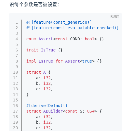
识每个参数是否被设置：
RUST
1
#![feature(const_generics)]
2
#![feature(const_evaluatable_checked)]
3
4
enum
Assert
<
const
 COND: 
bool
> {}
5
6
trait
IsTrue
 {}
7
8
impl
IsTrue
for
Assert
<
true
> {}
9
10
struct
A
 {
11
    a: 
i32
,
12
    b: 
i32
,
13
    c: 
i32
,
14
}
15
16
#[derive(Default)]
17
struct
ABuilder
<
const
 S: 
u64
> {
18
    a: 
i32
,
19
    b: 
i32
,
20
    c: 
i32
,