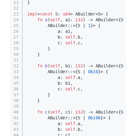
21
}
22
23
impl
<
const
 S: 
u64
> ABuilder<S> {
24
fn
a
(
self
, a1: 
i32
) 
->
 ABuilder<{S | 
1
}
25
        ABuilder::<{S | 
1
}> {
26
            a: a1,
27
            b: 
self
.b,
28
            c: 
self
.c,
29
        }
30
    }
31
32
fn
b
(
self
, b1: 
i32
) 
->
 ABuilder<{S | 
0b
33
        ABuilder::<{S | 
0b10
}> {
34
            a: 
self
.a,
35
            b: b1,
36
            c: 
self
.c,
37
        }
38
    }
39
40
fn
c
(
self
, c1: 
i32
) 
->
 ABuilder<{S | 
0b
41
        ABuilder::<{S | 
0b100
}> {
42
            a: 
self
.a,
43
            b: 
self
.b,
44
            c: c1,