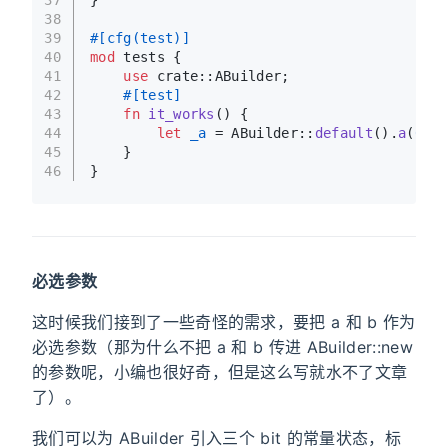
37
}
38
39
#[cfg(test)]
40
mod
 tests {
41
use
 crate::ABuilder;
42
#[test]
43
fn
it_works
() {
44
let
_a
 = ABuilder::
default
().
a
(
0
).
c
45
    }
46
}
必选参数
这时候我们接到了一些奇怪的需求，要把 a 和 b 作为
必选参数（那为什么不把 a 和 b 传进 ABuilder::new
的参数呢，小编也很好奇，但是这么写就水不了文章
了）。
我们可以为 ABuilder 引入三个 bit 的常量状态，标