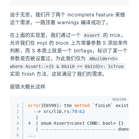
迫于无奈，我们开了两个 incomplete feature 来做
这个需求，一路顶着 warnings 编译成功了。
在上面的实现里，我们通过一个
的 trick，
Assert
允许我们在 impl 的 block 上为常量参数 S 添加条件
判断，而 S 本质上就是一个 bitflags，标识了某一个
参数是否被设置过，为此我们仅为
ABuilder<S>
where Assert::<{S & 0b110 == 0b110}>: IsTrue
实现 finish 方法，这就满足了我们的需求。
报错大概长这样
MAXIMA
1
error
[E0599]: the 
method
 `finish` exists 
fo
2
  --> src/lib.rs:
70
:
62
3
   |
4
4
  | enum Assert<const COND: bool> {}
5
   | ----------------------------- doesn't 
6
...