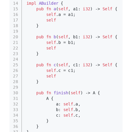
14
impl
ABuilder
 {
15
pub
fn
a
(
self
, a1: 
i32
) 
->
Self
 {
16
self
.a = a1;
17
self
18
    }
19
20
pub
fn
b
(
self
, b1: 
i32
) 
->
Self
 {
21
self
.b = b1;
22
self
23
    }
24
25
pub
fn
c
(
self
, c1: 
i32
) 
->
Self
 {
26
self
.c = c1;
27
self
28
    }
29
30
pub
fn
finish
(
self
) 
->
 A {
31
        A {
32
            a: 
self
.a,
33
            b: 
self
.b,
34
            c: 
self
.c,
35
        }
36
    }