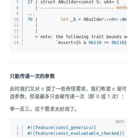
7
17
 | struct ABuilder<const S: u64> {
8
   | ----------------------------- 
method
 `
9
...
10
70
 |         
let
 _b = ABuilder::<
0
>::defaul
11
   |                                       
12
   |
13
   = note: the following trait bounds were 
14
           `Assert<{S & 
0b110
 == 
0b110
}>: I
只能传递一次的参数
此时我们又对 c 提了一些奇怪需求，我们希望 c 是可
选参数，但是最多只会被传递一次（即 0 或 1 次）：
举一反三，这个需求太好改了。
RUST
1
#![feature(const_generics)]
2
#![feature(const_evaluatable_checked)]