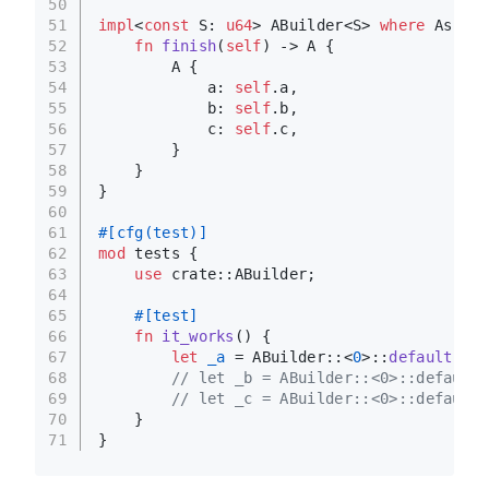
50
51
impl
<
const
 S: 
u64
> ABuilder<S> 
where
 Assert
52
fn
finish
(
self
) 
->
 A {
53
        A {
54
            a: 
self
.a,
55
            b: 
self
.b,
56
            c: 
self
.c,
57
        }
58
    }
59
}
60
61
#[cfg(test)]
62
mod
 tests {
63
use
 crate::ABuilder;
64
65
#[test]
66
fn
it_works
() {
67
let
_a
 = ABuilder::<
0
>::
default
().
a
68
// let _b = ABuilder::<0>::default(
69
// let _c = ABuilder::<0>::default(
70
    }
71
}